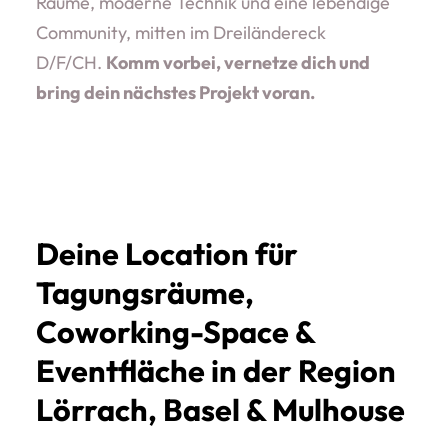
Räume, moderne Technik und eine lebendige
Community, mitten im Dreiländereck
D/F/CH.
Komm vorbei, vernetze dich und
bring dein nächstes Projekt voran.
Deine Location für
Tagungsräume,
Coworking-Space &
Eventfläche in der Region
Lörrach, Basel & Mulhouse